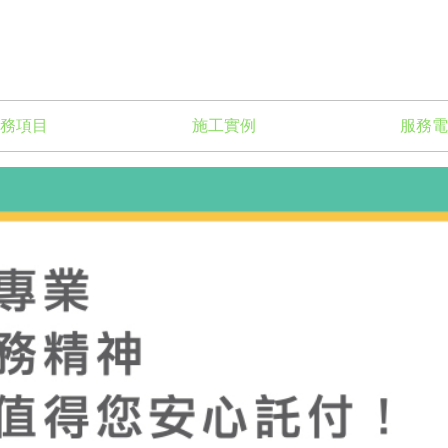
務項目
施工實例
服務電