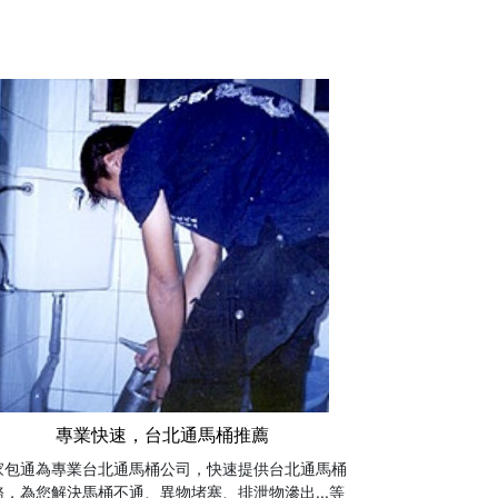
專業快速，台北通馬桶推薦
家包通為專業台北通馬桶公司，快速提供台北通馬桶
務，為您解決馬桶不通、異物堵塞、排泄物滲出...等