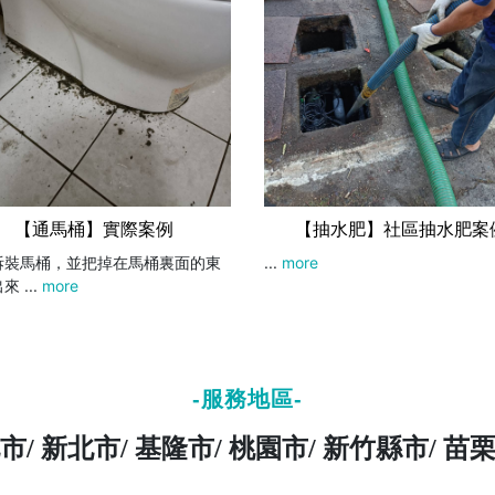
【通馬桶】實際案例
【抽水肥】社區抽水肥案
拆裝馬桶，並把掉在馬桶裏面的東
...
more
 ...
more
-服務地區-
市/ 新北市
/
基隆市
/
桃園市/ 新竹縣市/ 苗