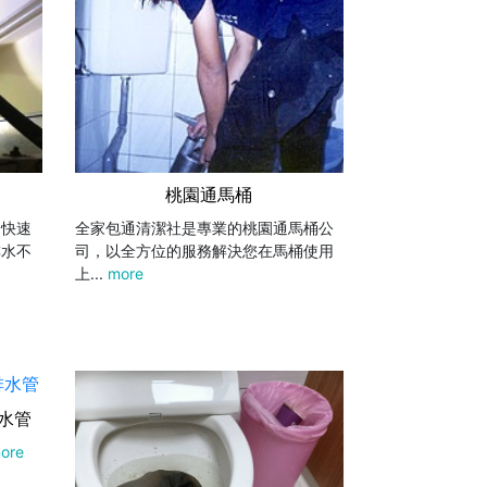
桃園通馬桶
，快速
全家包通清潔社是專業的桃園通馬桶公
排水不
司，以全方位的服務解決您在馬桶使用
上...
more
水管
ore