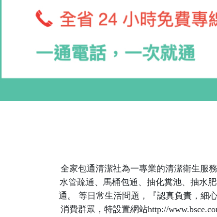
全家包通清潔社為一專業的清潔衛生服務
水管疏通、馬桶包通、抽化糞池、抽水肥
通。 等日常生活問題，『認真負責，細
消費群眾，特設置網站http://www.