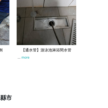
例
【通水管】游泳池淋浴間水管
...
more
栗縣市