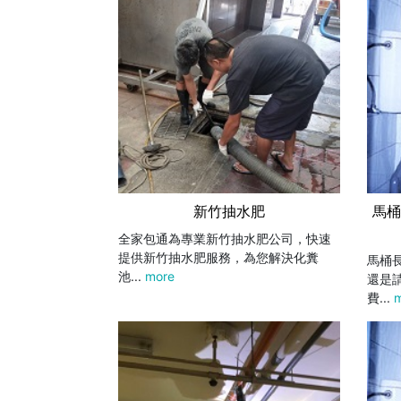
新竹抽水肥
馬桶
全家包通為專業新竹抽水肥公司，快速
提供新竹抽水肥服務，為您解決化糞
馬桶
池...
more
還是
費...
m