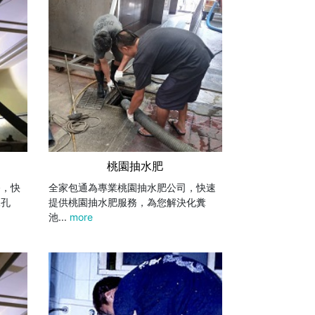
桃園抽水肥
務，快
全家包通為專業桃園抽水肥公司，快速
水孔
提供桃園抽水肥服務，為您解決化糞
池...
more