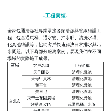
-工程實績-
全家包通清潔社專業承接各類清潔與管線維護工
程，包含通馬桶、通水管、抽水肥、清洗水塔、
化糞池維護等，協助客戶快速解決日常排水與污
水問題。以下為部分服務案例，展現我們在不同
場域的實際施工成果。
區域
客戶名稱
工程名稱
天母開發
清理化糞池
天母甲貴林
清理化糞池
和平賞
清理化糞池
費里尼
清理化糞池
東帝士花園廣場
清理化糞池
台北市
好樂迪 KTV
疏通馬桶、水管
台北畫境
清理化糞池